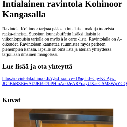
Intialainen ravintola Kohinoor
Kangasalla
Ravintola Kohinoor tarjoaa pääosin intialaisia makuja tuoreista
raaka-aineista. Suositun lounasbuffetin lisäksi iltaisin ja
viikonloppuisin tarjolla on myös à la carte -lista. Ravintolalla on A-
oikeudet. Ravintolaan kannattaa suunnistaa myös perheen
pienempien kanssa, lapsille on oma lista ja aterian yhteydessä
tarjoillaan ilmainen mangolassi.
Lue lisää ja ota yhteyttä
https://ravintolakohinoor.fi/?gad_source=1&gclid=CjwKCAjw-
JG5BhBZEiwAt7JR69f7bPHmAn02eARYoayUXaeGSM8WpYCQ
Kuvat