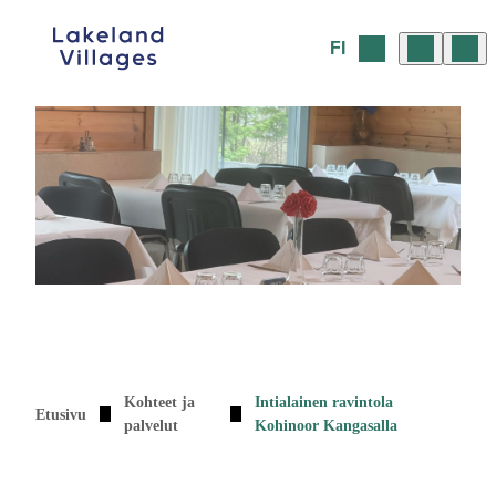
Siirry
sisältöön
FI
Kohteet ja
Intialainen ravintola
Etusivu
palvelut
Kohinoor Kangasalla