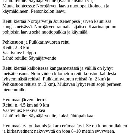
Lähtö reitille: Säynäjärventie (Kaarinansillan yli)
Muuta kohteessa: Norojärven laavu nuotiopaikkoineen ja
käymälöineen, Personkolon laavu
Reitti kiertää Norojärvet ja Joutsenenpesä-järven kauniissa
kangasmetsässä. Norojärven rannalla sijaitsee Kaarinanpolun
pohjoisin laavu sekä nuotiopaikka ja käymälä.
Pehkusuon ja Puikkarinvuoren reitti
Reitti: 2–3 km
Vaativuus: helppo
Lähtö reitille: Säynäjärventie
Reitti kiertää kallioisessa kangasmetsässä ja välillä on lyhyt
metsätieosuus. Noin viiden kilometrin reitti koostuu kahdesta
lyhyemmästä reitistä: Puikkarinvuoren reitistä (n. 2 km) ja
Pehkusuon reitistä (n. 3 km). Mukavan lyhyt reitti sopii perheen
pienemmille.
Heramaanjärven kierros
Reitti: n. 4,5 km tai 9 km
Vaativuus: keskivaikea
Lähtö reitille: Säynäjärventie, kaksi lähtöpaikkaa
Heramaajärvi on kaunis ja karu erämaajärvi. Se on luonnontilainen
ja kirkasvetinen: näkyvyyttä on jopa 8–10 metrin syvyyteen.