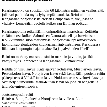
Kaarinanpolku on suosittu noin 60 kilometrin mittainen vaellusreitti,
jolla voi patikoida myös lyhyempiä osuuksia. Reitti ulottuu
Kangasalan pohjoisosasta etelään Lempäälän rajalle, jossa se
yhdistyy Lempäälän puolella kulkevaan Birgitan polkuun.
Kaarinanpolulla retkeillään monipuolisissa maastoissa. Reitistön
eteläinen osa kulkee Salmuksen Natura-alueella ja harvinaisen
Koukkurahkan suon maisemissa, pohjoisessa läpi arvokkaiden
luonnonsuojelualueiden kilpikaarnamäntymetsineen. Keskiosassa
liikutaan kaupungin taajama-alueella ja palveluiden lähellä.
Reitti on merkitty maastoon sinisin merkein ja viitoin, ja siltä on
yhteys myös Tampereen ja Kangasalan liikuntareiteille.
Reitillä on viisi laavua: Katajajärven kotalaavu, Mustijärven laavu,
Personkolon laavu, Norojärven laavu sekä Lempäälän puolella reitin
päätepisteessä Vähä-Riutan laavu. Nukkumiseen soveltuvia laavuja
ovat neljä viimeisintä. Vähä-Riutan laavu on jopa 20 hengelle ja
talviyöpymiseen sopiva.
Joutsenenpesän reitti
Reitti: n. 8 km, P-alueelta Norojärven laavulle n. 3 km
Vaativuus: keskivaikea