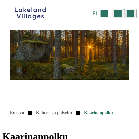
Siirry
sisältöön
FI
Etusivu
Kohteet ja palvelut
Kaarinanpolku
Kaarinanpolku