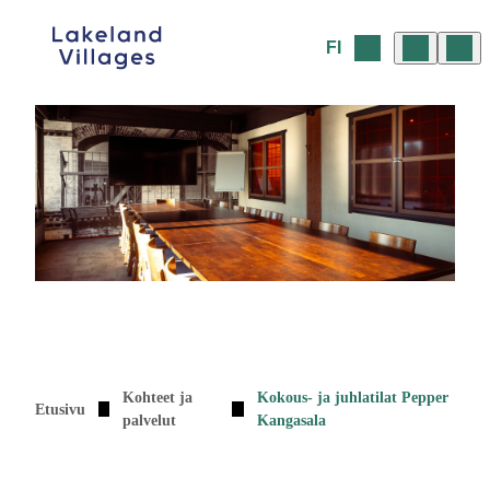
Siirry
sisältöön
FI
Kohteet ja
Kokous- ja juhlatilat Pepper
Etusivu
palvelut
Kangasala