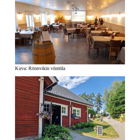
Kuva: Rönnvikin viinitila