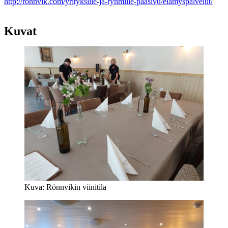
http://ronnvik.com/yrityksille-ja-ryhmille-paasivu/elamyspalvelut/
Kuvat
Kuva: Rönnvikin viinitila