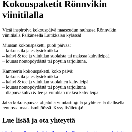
Kokouspaketit Rönnvikin
viinitilalla
Vietä inspiroiva kokouspäivä maaseudun rauhassa Rönnvikin
viinitilalla Pälkäneellä Laitikkalan kylässä!
Muusan kokouspaketti, puoli päivää:
– kokoustila ja esitystekniikka
– kahvi & tee ja viinitilan suolaista tai makeaa kahvileipää
– lounas noutopöydästä tai pöytiin tarjoiltuna.
Kamreerin kokouspaketti, koko päivä:
– kokoustila ja esitystekniikka
– kahvi & tee ja viinitilan suolainen kahvileipä
– lounas noutopöydästä tai pöytiin tarjoiltuna
– iltapäiväkahvi & tee ja viinitilan makea kahvileipä.
Jatka kokouspäivää ohjatulla viinitastingillä ja yhteisellä illallisella
rennossa maalaismiljöössä. Kysy lisätietoja!
Lue lisää ja ota yhteyttä