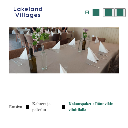
Siirry
sisältöön
FI
Kohteet ja
Kokouspaketit Rönnvikin
Etusivu
palvelut
viinitilalla