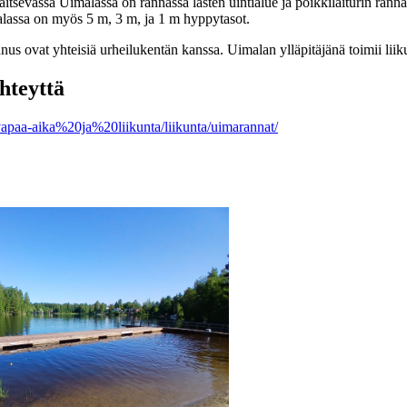
itsevassa Uimalassa on rannassa lasten uintialue ja poikkilaiturin rannas
alassa on myös 5 m, 3 m, ja 1 m hyppytasot.
us ovat yhteisiä urheilukentän kanssa. Uimalan ylläpitäjänä toimii liik
yhteyttä
apaa-aika%20ja%20liikunta/liikunta/uimarannat/