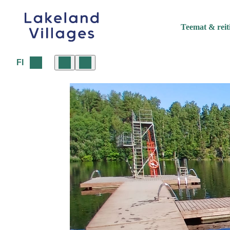
Siirry
sisältöön
Teemat & reit
FI