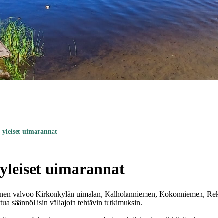
yleiset uimarannat
yleiset uimarannat
nen valvoo Kirkonkylän uimalan, Kalholanniemen, Kokonniemen, Rek
ua säännöllisin väliajoin tehtävin tutkimuksin.