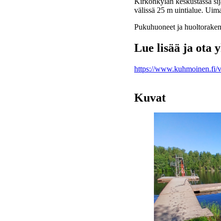
Kirkonkylän keskustassa sija
välissä 25 m uintialue. Uim
Pukuhuoneet ja huoltorakenn
Lue lisää ja ota 
https://www.kuhmoinen.fi/v
Kuvat