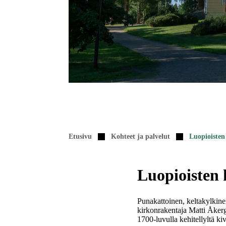
Etusivu
Kohteet ja palvelut
Luopioisten
Luopioisten 
Punakattoinen, keltakylkine
kirkonrakentaja Matti Åkergr
1700-luvulla kehitellyltä k