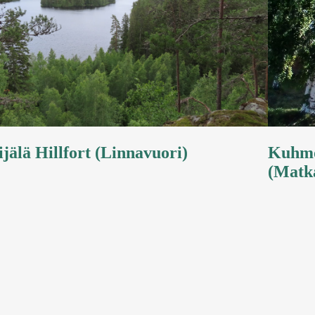
ijälä Hillfort (Linnavuori)
Kuhmo
(Matk