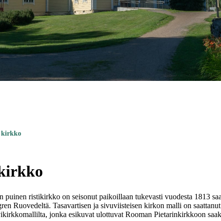
 kirkko
kirkko
n puinen ristikirkko on seisonut paikoillaan tukevasti vuodesta 1813 s
en Ruovedeltä. Tasavartisen ja sivuviisteisen kirkon malli on saattanut
ivikirkkomallilta, jonka esikuvat ulottuvat Rooman Pietarinkirkkoon saa