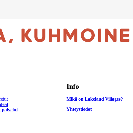
Info
eitit
Mikä on Lakeland Villages?
ideat
Yhteystiedot
 palvelut