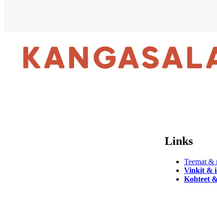
Links
Teemat & r
Vinkit & 
Kohteet &