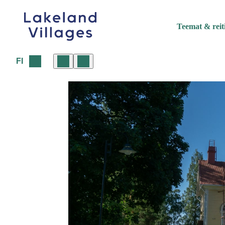
Siirry
sisältöön
Teemat & reit
FI