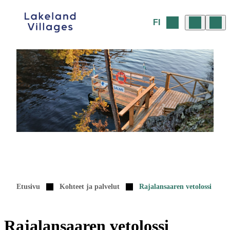
Siirry
sisältöön
FI
Etusivu
Kohteet ja palvelut
Rajalansaaren vetolossi
Rajalansaaren vetolossi