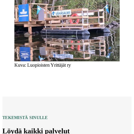
Kuva: Luopioisten Yrittäjät ry
TEKEMISTÄ SINULLE
Löydä kaikki palvelut