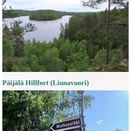
Päijälä Hillfort (Linnavuori)