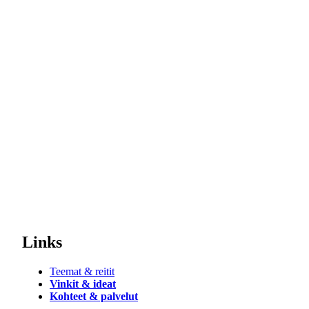
Links
Teemat & reitit
Vinkit & ideat
Kohteet & palvelut