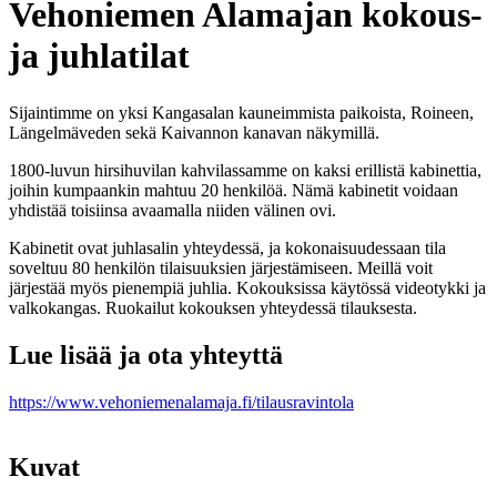
Vehoniemen Alamajan kokous-
ja juhlatilat
Sijaintimme on yksi Kangasalan kauneimmista paikoista, Roineen,
Längelmäveden sekä Kaivannon kanavan näkymillä.
1800-luvun hirsihuvilan kahvilassamme on kaksi erillistä kabinettia,
joihin kumpaankin mahtuu 20 henkilöä. Nämä kabinetit voidaan
yhdistää toisiinsa avaamalla niiden välinen ovi.
Kabinetit ovat juhlasalin yhteydessä, ja kokonaisuudessaan tila
soveltuu 80 henkilön tilaisuuksien järjestämiseen. Meillä voit
järjestää myös pienempiä juhlia. Kokouksissa käytössä videotykki ja
valkokangas. Ruokailut kokouksen yhteydessä tilauksesta.
Lue lisää ja ota yhteyttä
https://www.vehoniemenalamaja.fi/tilausravintola
Kuvat