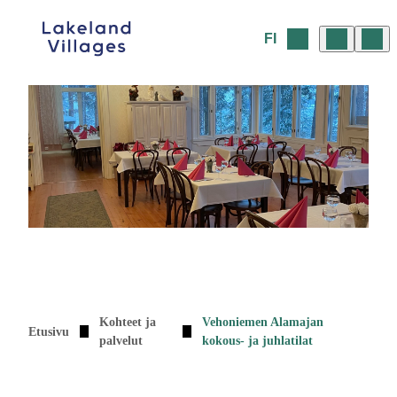
Siirry
sisältöön
FI
Kohteet ja
Vehoniemen Alamajan
Etusivu
palvelut
kokous- ja juhlatilat