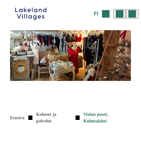
Siirry
sisältöön
FI
Kohteet ja
Violan puoti,
Etusivu
palvelut
Kuhmalahti