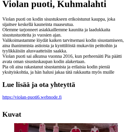
Violan puoti, Kuhmalahti
Violan puoti on kodin sisustukseen erikoistunut kauppa, joka
sijaitsee keskellä kauneinta maaseutua.
Olemme tarjonneet asiakkaillemme kauniita ja laadukkaita
sisustustuotteita jo vuosien ajan.
Valikoimastamme löydät kaiken tarvitsemasi kodin sisustamiseen,
aina ihanimmista astioista ja kynttilöistä mukaviin peittoihin ja
tyylikkäisiin alusvaatteisiin saakka.
Violan puoti sai alkunsa vuonna 2016, kun perheenäiti Pia päätti
avata oman sisustuskaupan kodin alakertaan.
Pia oli aina rakastanut sisustamista ja erilaisia kodin pieniä
yksityiskohtia, ja hän halusi jakaa tätä rakkautta myös muille
Lue lisää ja ota yhteyttä
https://violan-puoti6.webnode.fi
Kuvat