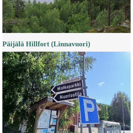
Päijälä Hillfort (Linnavuori)