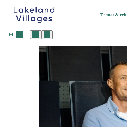
Siirry
sisältöön
Teemat & reit
FI