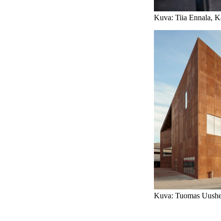
Kuva: Tiia Ennala, K
Kuva: Tuomas Uush