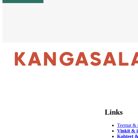
Links
Teemat & r
Vinkit & 
Kohteet &