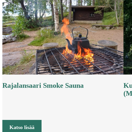
Rajalansaari Smoke Sauna
Ku
(M
Katso lisää