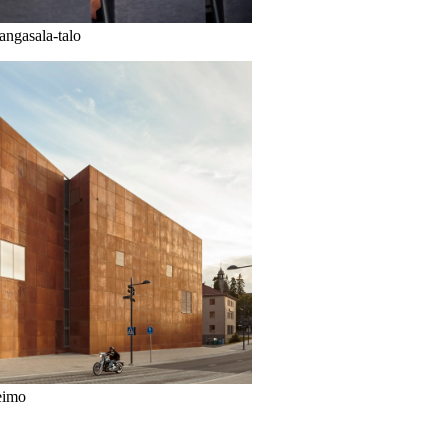
angasala-talo
eimo