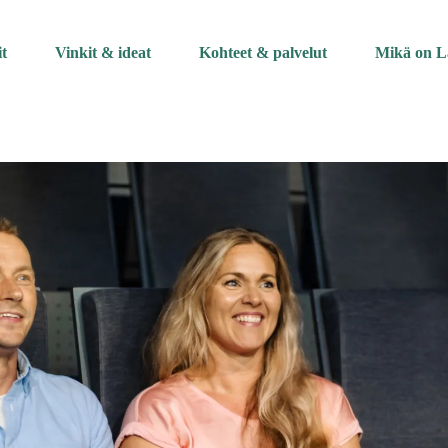
it
Vinkit & ideat
Kohteet & palvelut
Mikä on L