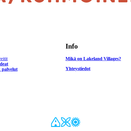
Info
eitit
Mikä on Lakeland Villages?
ideat
Yhteystiedot
 palvelut