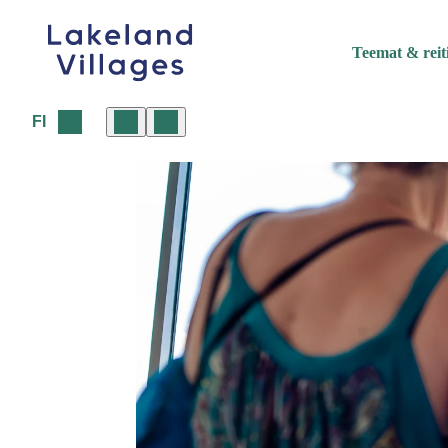
Siirry
sisältöön
Teemat & reit
FI