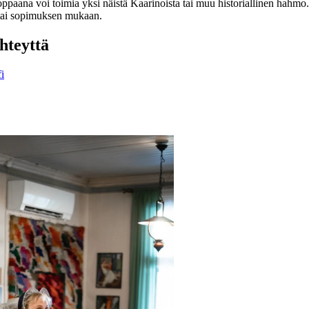
oppaana voi toimia yksi näistä Kaarinoista tai muu historiallinen hahmo
a tai sopimuksen mukaan.
yhteyttä
i