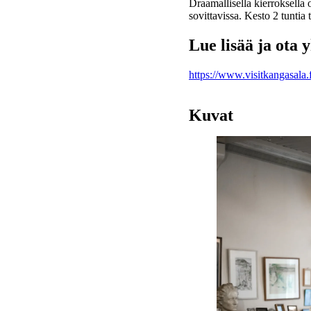
Draamallisella kierroksella 
sovittavissa. Kesto 2 tunti
Lue lisää ja ota 
https://www.visitkangasala.f
Kuvat