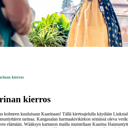
rinan kierros
inan kierros
n kolmeen kuuluisaan Kaarinaan! Tällä kiertoajelulla käydään Liuksial
untyttären tarinaa. Kangasalan harmaakivikirkon seinässä oleva veriki
een elämään. Wääksyn kartanon mailla muistellaan Kaarina Hannuntyttä