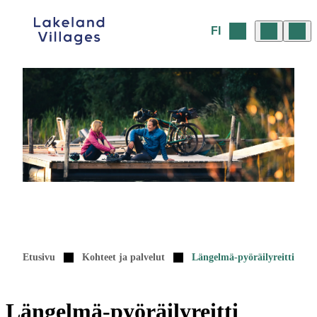
Siirry
sisältöön
FI
Etusivu
Kohteet ja palvelut
Längelmä-pyöräilyreitti
Längelmä-pyöräilyreitti