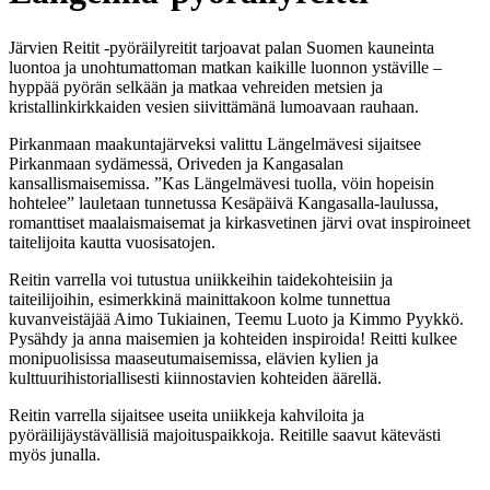
Järvien Reitit -pyöräilyreitit tarjoavat palan Suomen kauneinta
luontoa ja unohtumattoman matkan kaikille luonnon ystäville –
hyppää pyörän selkään ja matkaa vehreiden metsien ja
kristallinkirkkaiden vesien siivittämänä lumoavaan rauhaan.
Pirkanmaan maakuntajärveksi valittu Längelmävesi sijaitsee
Pirkanmaan sydämessä, Oriveden ja Kangasalan
kansallismaisemissa. ”Kas Längelmävesi tuolla, vöin hopeisin
hohtelee” lauletaan tunnetussa Kesäpäivä Kangasalla-laulussa,
romanttiset maalaismaisemat ja kirkasvetinen järvi ovat inspiroineet
taitelijoita kautta vuosisatojen.
Reitin varrella voi tutustua uniikkeihin taidekohteisiin ja
taiteilijoihin, esimerkkinä mainittakoon kolme tunnettua
kuvanveistäjää Aimo Tukiainen, Teemu Luoto ja Kimmo Pyykkö.
Pysähdy ja anna maisemien ja kohteiden inspiroida! Reitti kulkee
monipuolisissa maaseutumaisemissa, elävien kylien ja
kulttuurihistoriallisesti kiinnostavien kohteiden äärellä.
Reitin varrella sijaitsee useita uniikkeja kahviloita ja
pyöräilijäystävällisiä majoituspaikkoja. Reitille saavut kätevästi
myös junalla.