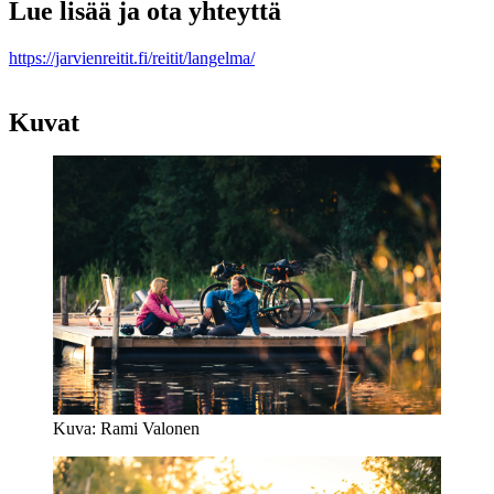
Lue lisää ja ota yhteyttä
https://jarvienreitit.fi/reitit/langelma/
Kuvat
Kuva: Rami Valonen