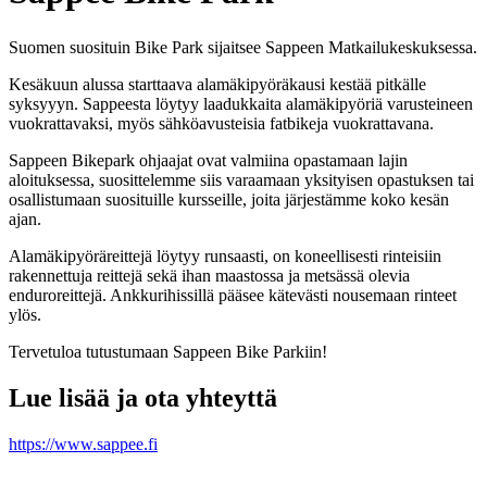
Suomen suosituin Bike Park sijaitsee Sappeen Matkailukeskuksessa.
Kesäkuun alussa starttaava alamäkipyöräkausi kestää pitkälle
syksyyyn. Sappeesta löytyy laadukkaita alamäkipyöriä varusteineen
vuokrattavaksi, myös sähköavusteisia fatbikeja vuokrattavana.
Sappeen Bikepark ohjaajat ovat valmiina opastamaan lajin
aloituksessa, suosittelemme siis varaamaan yksityisen opastuksen tai
osallistumaan suosituille kursseille, joita järjestämme koko kesän
ajan.
Alamäkipyöräreittejä löytyy runsaasti, on koneellisesti rinteisiin
rakennettuja reittejä sekä ihan maastossa ja metsässä olevia
enduroreittejä. Ankkurihissillä pääsee kätevästi nousemaan rinteet
ylös.
Tervetuloa tutustumaan Sappeen Bike Parkiin!
Lue lisää ja ota yhteyttä
https://www.sappee.fi