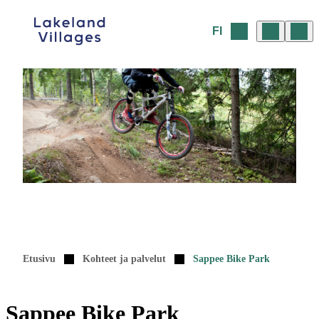
Siirry
sisältöön
FI
Etusivu
Kohteet ja palvelut
Sappee Bike Park
Sappee Bike Park